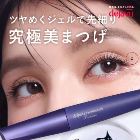
1
2
3
4