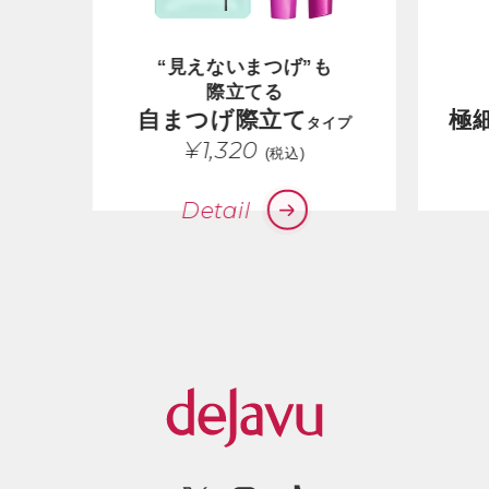
“見えないまつげ”も
際立てる
自まつげ際立て
極
タイプ
¥1,320
(税込)
Detail