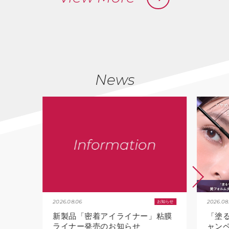
News
2026.08.06
2026.08
お知らせ
新製品「密着アイライナー」粘膜
「塗
ライナー発売のお知らせ
ャン