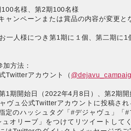
100名様、第2期100名様
キャンペーンまたは賞品の内容が変更と
お一人様につき第1期に１個、第二期に1
参加方法：
Twitterアカウント（
@dejavu_campai
1期開始日（2022年4月8日）、第2期開始
ャヴュ公式Twitterアカウントに投稿さ
指定のハッシュタグ「#デジャヴュ」「
シュオリーブ」をつけてリツイートして