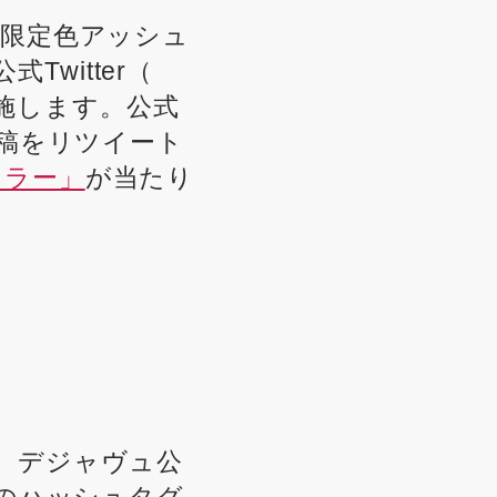
に限定色アッシュ
witter（
施します。公式
投稿をリツイート
カラー」
が当たり
、デジャヴュ公